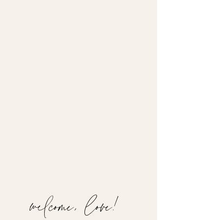
geworden.
Je weet vaak heus wel wat goed voor je is.
Alleen weten en doen zijn twee
verschillende dingen. Zolang je blijft leven
vanuit oude patronen, angst of de
verwachtingen van anderen, blijf je keuzes
maken die meer energie kosten dan
opleveren.
Met Human Design en lichaamsgerichte
therapie leer je jezelf beter kennen. Je
ontdekt waarom je doet wat je doet,
doorbreekt patronen die niet meer bij je
passen en maakt keuzes die echt bij jou
passen. Niet door jezelf aan te passen aan
het leven, maar door een leven te creëren
dat past bij wie jij bent.
welcome, love!