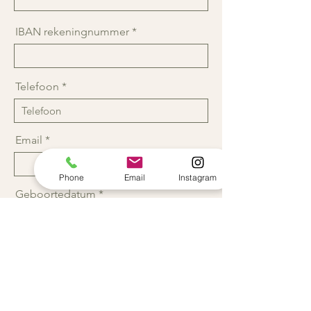
IBAN rekeningnummer
Telefoon
Email
Phone
Email
Instagram
r
Geboortedatum
*
e
q
u
i
r
e
+ Omega 3
d