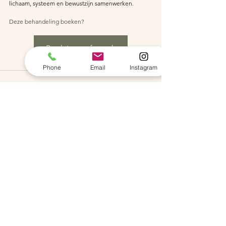
lichaam, systeem en bewustzijn samenwerken.
Deze behandeling boeken?
Boek jouw afspraak
Phone
Email
Instagram
Alles weergeven
Recente blogposts