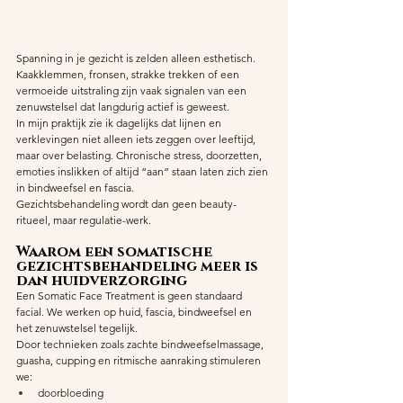
Spanning in je gezicht is zelden alleen esthetisch. 
Kaakklemmen, fronsen, strakke trekken of een 
vermoeide uitstraling zijn vaak signalen van een 
zenuwstelsel dat langdurig actief is geweest.
In mijn praktijk zie ik dagelijks dat lijnen en 
verklevingen niet alleen iets zeggen over leeftijd, 
maar over belasting. Chronische stress, doorzetten, 
emoties inslikken of altijd “aan” staan laten zich zien 
in bindweefsel en fascia.
Gezichtsbehandeling wordt dan geen beauty-
ritueel, maar regulatie-werk.
Waarom een somatische 
gezichtsbehandeling meer is 
dan huidverzorging
Een Somatic Face Treatment is geen standaard 
facial. We werken op huid, fascia, bindweefsel en 
het zenuwstelsel tegelijk.
Door technieken zoals zachte bindweefselmassage, 
guasha, cupping en ritmische aanraking stimuleren 
we:
doorbloeding