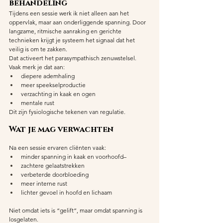
behandeling
Tijdens een sessie werk ik niet alleen aan het 
oppervlak, maar aan onderliggende spanning. Door 
langzame, ritmische aanraking en gerichte 
technieken krijgt je systeem het signaal dat het 
veilig is om te zakken.
Dat activeert het parasympathisch zenuwstelsel. 
Vaak merk je dat aan:
diepere ademhaling
meer speekselproductie
verzachting in kaak en ogen
mentale rust
Dit zijn fysiologische tekenen van regulatie.
Wat je mag verwachten
Na een sessie ervaren cliënten vaak:
minder spanning in kaak en voorhoofd–
zachtere gelaatstrekken
verbeterde doorbloeding
meer interne rust
lichter gevoel in hoofd en lichaam
Niet omdat iets is “gelift”, maar omdat spanning is 
losgelaten.