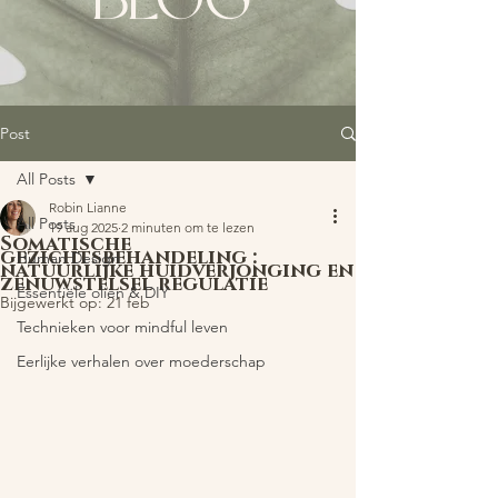
BLOG
Post
All Posts
Robin Lianne
All Posts
19 aug 2025
2 minuten om te lezen
Somatische
gezichtsbehandeling :
Human Design
natuurlijke huidverjonging en
zenuwstelsel regulatie
Essentiële oliën & DIY
Bijgewerkt op:
21 feb
Technieken voor mindful leven
Eerlijke verhalen over moederschap