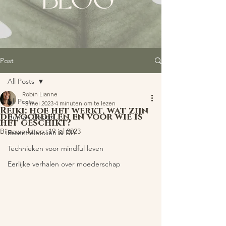
BLOG
Post
All Posts
Robin Lianne
All Posts
15 mei 2023
4 minuten om te lezen
Reiki: hoe het werkt, wat zijn
de voordelen en voor wie is
Human Design
het geschikt?
Bijgewerkt op:
19 jul 2023
Essentiële oliën & DIY
Technieken voor mindful leven
Eerlijke verhalen over moederschap