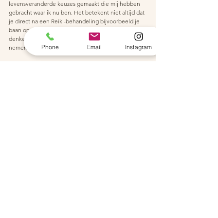
levensveranderde keuzes gemaakt die mij hebben 
gebracht waar ik nu ben. Het betekent niet altijd dat 
je direct na een Reiki-behandeling bijvoorbeeld je 
baan opzegt. Het is wel mogelijk dat je na gaat 
denken over stappen die je in de toekomst graag wil 
Phone
Email
Instagram
nemen. Je perspectief wordt breder.
Leer, voel en ervaar wat Reiki 
is door mijn Reiki 1 cursus 
Kom terug in contact met jezelf en leg een 
verbinding met de universele energie. Maak kennis 
met Reiki door mijn Reiki 1 cursus en ontdek wat het 
voor jou kan betekenen. Iedereen kan het leren, 
zolang je je maar volledig openstelt aan het 
universum. Laat de energie rijkelijk door je lichaam 
heen stromen en maak keuzes die écht bij je passen.
Wil jij meer weten over mijn Reiki 1 cursus en lezen 
wat je tijdens deze waardevolle cursus allemaal kunt 
verwachten? 
Klik hier
om naar mijn aanbod te gaan 
en boek jouw spot.