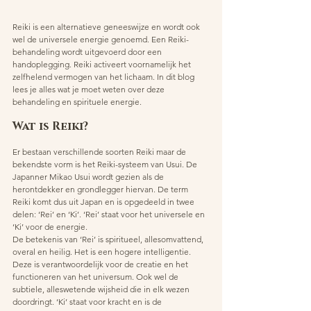
Reiki is een alternatieve geneeswijze en wordt ook 
wel de universele energie genoemd. Een Reiki-
behandeling wordt uitgevoerd door een 
handoplegging. Reiki activeert voornamelijk het 
zelfhelend vermogen van het lichaam. In dit blog 
lees je alles wat je moet weten over deze 
behandeling en spirituele energie.
Wat is Reiki? 
Er bestaan verschillende soorten Reiki maar de 
bekendste vorm is het Reiki-systeem van Usui. De 
Japanner Mikao Usui wordt gezien als de 
herontdekker en grondlegger hiervan. De term 
Reiki komt dus uit Japan en is opgedeeld in twee 
delen: ‘Rei’ en ‘Ki’. ‘Rei’ staat voor het universele en 
‘Ki’ voor de energie.
De betekenis van ‘Rei’ is spiritueel, allesomvattend, 
overal en heilig. Het is een hogere intelligentie. 
Deze is verantwoordelijk voor de creatie en het 
functioneren van het universum. Ook wel de 
subtiele, alleswetende wijsheid die in elk wezen 
doordringt. ‘Ki’ staat voor kracht en is de 