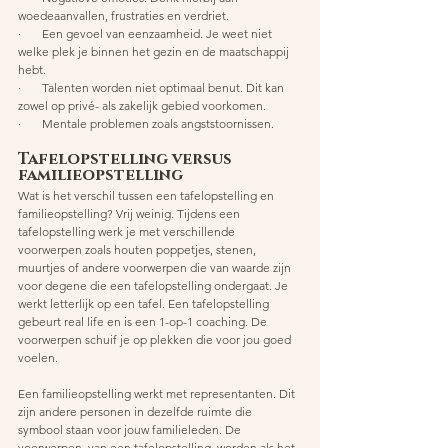
woedeaanvallen, frustraties en verdriet.
·       Een gevoel van eenzaamheid. Je weet niet 
welke plek je binnen het gezin en de maatschappij 
hebt.
·       Talenten worden niet optimaal benut. Dit kan 
zowel op privé- als zakelijk gebied voorkomen.
·       Mentale problemen zoals angststoornissen.
Tafelopstelling versus 
familieopstelling 
Wat is het verschil tussen een tafelopstelling en 
familieopstelling? Vrij weinig. Tijdens een 
tafelopstelling werk je met verschillende 
voorwerpen zoals houten poppetjes, stenen, 
muurtjes of andere voorwerpen die van waarde zijn 
voor degene die een tafelopstelling ondergaat. Je 
werkt letterlijk op een tafel. Een tafelopstelling 
gebeurt real life en is een 1-op-1 coaching. De 
voorwerpen schuif je op plekken die voor jou goed 
voelen.
Een familieopstelling werkt met representanten. Dit 
zijn andere personen in dezelfde ruimte die 
symbool staan voor jouw familieleden. De 
voorwerpen, van een tafelopstelling, worden als het 