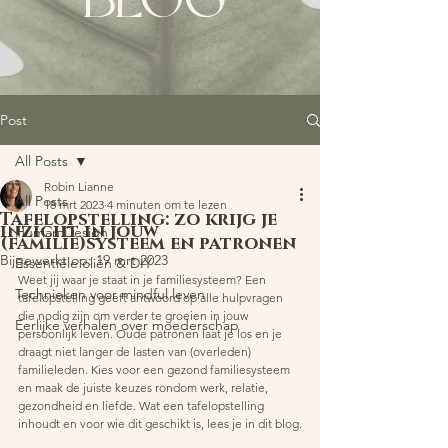
BLOG
Post
All Posts
Robin Lianne
All Posts
18 mrt 2023
4 minuten om te lezen
Tafelopstelling: zo krijg je
inzicht in jouw
Human Design
(familie)systeem en patronen
Bijgewerkt op:
19 mrt 2023
Essentiële oliën & DIY
Weet jij waar je staat in je familiesysteem? Een 
Technieken voor mindful leven
tafelopstelling geeft antwoord op alle hulpvragen 
die nodig zijn om verder te groeien in jouw 
Eerlijke verhalen over moederschap
persoonlijk leven. Oude patronen laat je los en je 
draagt niet langer de lasten van (overleden) 
familieleden. Kies voor een gezond familiesysteem 
en maak de juiste keuzes rondom werk, relatie, 
gezondheid en liefde. Wat een tafelopstelling 
inhoudt en voor wie dit geschikt is, lees je in dit blog.