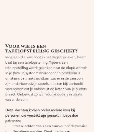
Voor wie is een 
tafelopstelling geschikt?
Iedereen die vastloopt in het dagelijks leven, heeft 
baat bij een tafelopstelling. Tijdens een 
tafelopstelling wordt gekeken naar de diepe wortels 
in je (familie)systeem waardoor een probleem is 
ontstaan. Je maakt zichtbaar wat er in de persoon 
zijn onderbewustzijn speelt. Het kan bijvoorbeeld 
voorkomen dat je onbewust de lasten van je ouders 
draagt. Onbewust zorg jij voor je ouders in plaats 
van andersom. 
Deze klachten komen onder andere voor bij 
personen die verstrikt zijn geraakt in bepaalde 
patronen:
·       Stressklachten zoals een burn-out of depressie.
·       Negatieve emoties. Denk hierbij aan 