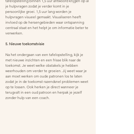
tafelopstelling binnen 1,5 uur antwoord krijgen op al 
je hulpvragen zodat je verder komt in je 
persoonlijke groei. 1,5 uur lang worden je 
hulpvragen visueel gemaakt. Visualiseren heeft 
invloed op de hersengebieden waar ontspanning 
centraal staat en het helpt je om informatie beter te 
verwerken.
5. Nieuwe toekomstvisie
Na het ondergaan van een tafelopstelling, kijk je 
met nieuwe inzichten en een frisse blik naar de 
toekomst. Je weet welke obstakels je hebben 
weerhouden om verder te groeien. Jij weet waar je 
aan moet werken om oude patronen los te laten 
zodat je in de toekomst razendsnel problemen weet 
op te lossen. Ook herken je direct wanneer je 
terugvalt in een oud patroon en herpak je jezelf 
zonder hulp van een coach.