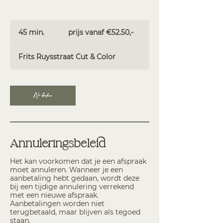
prijs
vanaf
45 min.
4
prijs vanaf €52.50,-
€52.50,-
5
m
Frits Ruysstraat Cut & Color
i
n
.
Nu boeken
Annuleringsbeleid
Het kan voorkomen dat je een afspraak
moet annuleren. Wanneer je een
aanbetaling hebt gedaan, wordt deze
bij een tijdige annulering verrekend
met een nieuwe afspraak.
Aanbetalingen worden niet
terugbetaald, maar blijven als tegoed
staan.